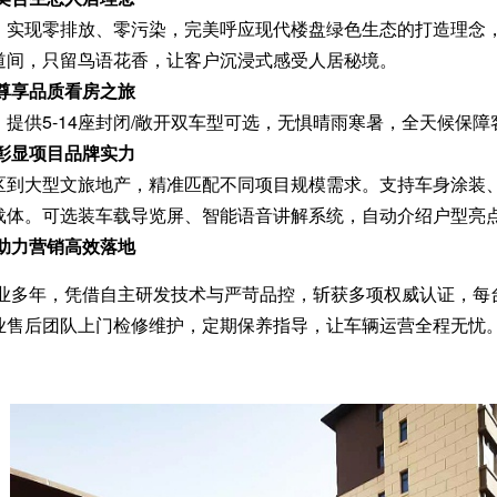
，实现零排放、零污染，完美呼应现代楼盘绿色生态的打造理念
道间，只留鸟语花香，让客户沉浸式感受人居秘境。
·尊享品质看房之旅
，提供5-14座封闭/敞开双车型可选，无惧晴雨寒暑，全天候保
·彰显项目品牌实力
区到大型文旅地产，精准匹配不同项目规模需求。支持车身涂装、
载体。可选装车载导览屏、智能语音讲解系统，自动介绍户型亮
·助力营销高效落地
业多年，凭借自主研发技术与严苛品控，斩获多项权威认证，每台
业售后团队上门检修维护，定期保养指导，让车辆运营全程无忧
。