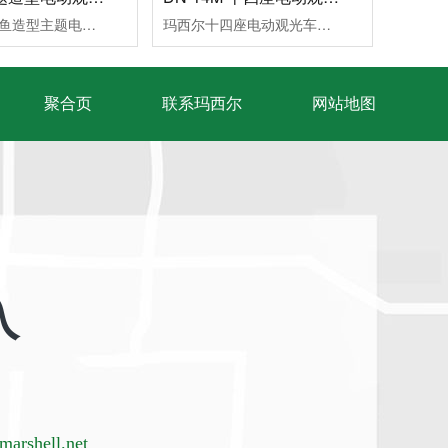
玛西尔小丑鱼造型主题电动观光车根据一对一的专业设计制造服务，延伸出各种造型电动观光车，根据不同使用场景单独开发新车型，造型时尚漂亮，更好的适应客户需求。提供量⾝定制的景区观光车、园区观光车等定制方案，让观光车扮演多种角色，满⾜客⼾的不同需求，助力绿色低碳运营，提升客户服务品质与品牌形象。联系我们了解造型定制电动观光车价格。
玛西尔十四座电动观光车，主流观光接驳车型，可作为旅游景区观光车、园区电动接驳车、大型游乐园代步车、封闭社区接驳车、校园接驳车、港口接驳观光车等多元场景接驳观光用车需求。零排放、低噪音、节能环保‌，助力绿色低碳运营，提升客户服务品质与品牌形象。支持‌主题配色、LOGO定制等，联系我们了解电动观光车价格。
聚合页
联系玛西尔
网站地图
入
arshell.net