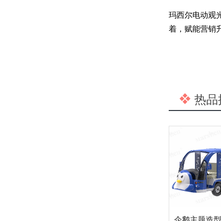
玛西尔
电动观
着，赋能营销
品质铸根基，巡检护安心——玛西尔电动车双重守护
热品
2025第8期《玛西尔》报
企鹅主题造