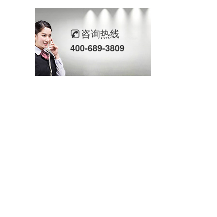
湾区智造热潮涌动，玛西尔&合派智能新品亮相全球智能机械与电子产品博览会
咨询热线
400-689-3809
硬核展品吸睛，覆盖全场景需求！玛西尔在广交会展示智造实力与绿色方案
告别传统后勤：三大智能车辆，为工厂一年省下一台机器钱