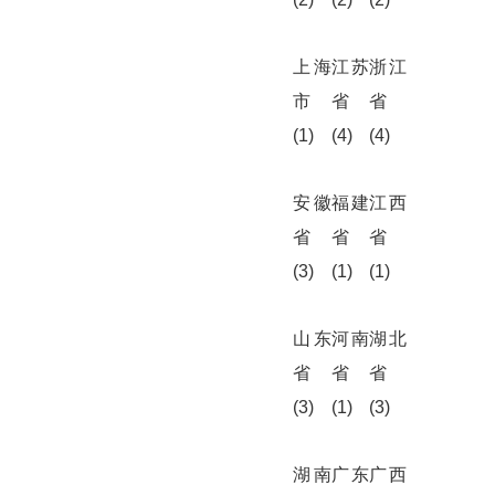
上海
江苏
浙江
市
省
省
(1)
(4)
(4)
安徽
福建
江西
省
省
省
(3)
(1)
(1)
山东
河南
湖北
省
省
省
(3)
(1)
(3)
湖南
广东
广西