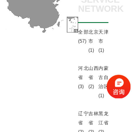
NETWORK
全部
北京
天津
(57)
市
市
(1)
(1)
河北
山西
内蒙
省
省
古自
(3)
(2)
治区
(1)
辽宁
吉林
黑龙
省
省
江省
(2)
(2)
(2)