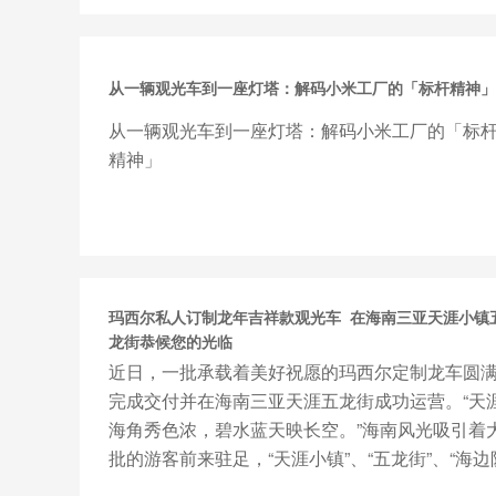
普通汽车上实现，尤其是在...
从一辆观光车到一座灯塔：解码小米工厂的「标杆精神」
从一辆观光车到一座灯塔：解码小米工厂的「标
精神」
玛西尔私人订制龙年吉祥款观光车 在海南三亚天涯小镇
龙街恭候您的光临
近日，一批承载着美好祝愿的玛西尔定制龙车圆
完成交付并在海南三亚天涯五龙街成功运营。“天
海角秀色浓，碧水蓝天映长空。”海南风光吸引着
批的游客前来驻足，“天涯小镇”、“五龙街”、“海边
梯”等多处景...