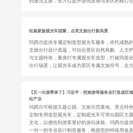
到激活文脉，全方位提升游玩质感与景区的核心
争力。
松鼠家族观光车团聚，点亮文旅出行新风景
玛西尔提供专属定制造型观光车服务，依托成熟
文旅出行设计底蕴，可结合景区自然风貌、人文I
与主题特色，量身打专属观光车造型，打破同质
出行场景，让观光车成为景区专属文旅符号，全
位助力景区塑造独特品牌...
【五一出游季来了】习近平：把旅游等服务业打造成区域
柱产业
玛西尔可根据主题公园、文旅示范基地、景点特
定制专用造型观光车，定制观光车可突出园区主
文化，以便给到游客更好的游玩体验。玛西尔提
一对一的专业设计制造服务，根据您的特殊用途