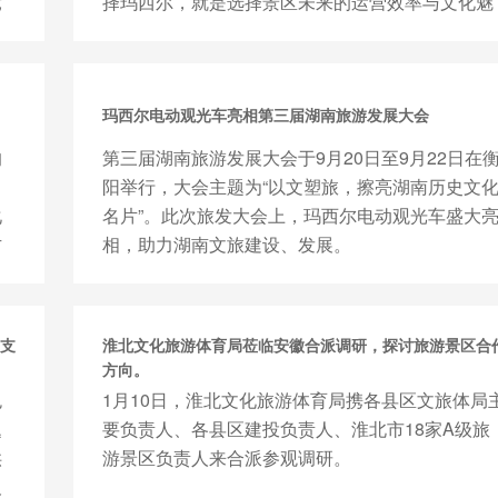
竞
择玛西尔，就是选择景区未来的运营效率与文化魅
力。
玛西尔电动观光车亮相第三届湖南旅游发展大会
的
第三届湖南旅游发展大会于9月20日至9月22日在
P
阳举行，大会主题为“以文塑旅，擦亮湖南历史文
化
名片”。此次旅发大会上，玛西尔电动观光车盛大
方
相，助力湖南文旅建设、发展。
支
淮北文化旅游体育局莅临安徽合派调研，探讨旅游景区合
方向。
色
1月10日，淮北文化旅游体育局携各县区文旅体局
题
要负责人、各县区建投负责人、淮北市18家A级旅
供
游景区负责人来合派参观调研。
及