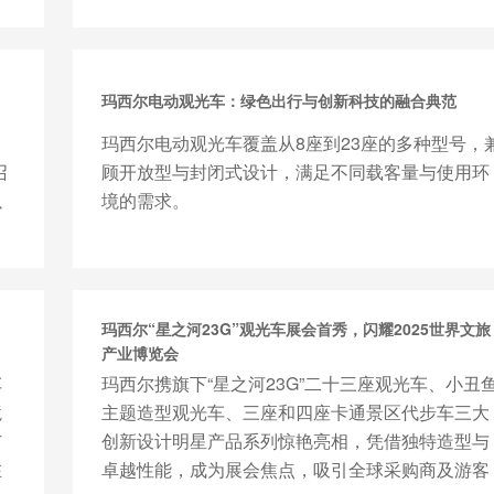
玛西尔电动观光车：绿色出行与创新科技的融合典范
玛西尔电动观光车覆盖从8座到23座的多种型号，
召
顾开放型与封闭式设计，满足不同载客量与使用环
以
境的需求。
玛西尔“星之河23G”观光车展会首秀，闪耀2025世界文旅
产业博览会
车
玛西尔携旗下“星之河23G”二十三座观光车、小丑
境
主题造型观光车、三座和四座卡通景区代步车三大
广
创新设计明星产品系列惊艳亮相，凭借独特造型与
在
卓越性能，成为展会焦点，吸引全球采购商及游客