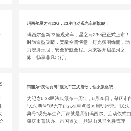
驻足体验，彰显了中...
玛西尔星之河23G，23座电动观光车新旗舰！
杆
玛西尔全新23座观光车，星之河23G已正式上市！
时尚造型吸睛，宽敞空间惬意，灯光氛围绚丽，动
力澎湃无阻，安全护航全程。为乘客开启星河之
旅，畅享非凡出行。
五
玛西尔“民法典号”观光车正式启动，快来乘坐吧！
满
为纪念5·28民法典颁布一周年，5月25日，肇庆市
涯
“民法典号”观光车正式在重点景区启动运营。“民法
大
典号”观光车生产厂家就是我们玛西尔。启动仪式
阶
肇庆市普法办、市国资委、鼎湖山风景名胜管理
处、肇庆市七...