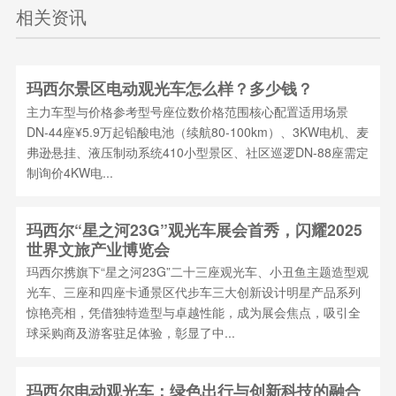
相关资讯
玛西尔景区电动观光车怎么样？多少钱？
主力车型与价格参考型号座位数价格范围核心配置适用场景
DN-44座¥5.9万起铅酸电池（续航80-100km）、3KW电机、麦
弗逊悬挂、液压制动系统410小型景区、社区巡逻DN-88座需定
制询价4KW电...
玛西尔“星之河23G”观光车展会首秀，闪耀2025
世界文旅产业博览会
玛西尔携旗下“星之河23G”二十三座观光车、小丑鱼主题造型观
光车、三座和四座卡通景区代步车三大创新设计明星产品系列
惊艳亮相，凭借独特造型与卓越性能，成为展会焦点，吸引全
球采购商及游客驻足体验，彰显了中...
玛西尔电动观光车：绿色出行与创新科技的融合