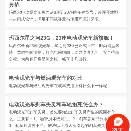
典范
玛西尔电动观光车覆盖从8座到23座的多种型号，兼顾开放型
与封闭式设计，满足不同载客量与使用环境的需求。
玛西尔星之河23G，23座电动观光车新旗舰！
玛西尔全新23座观光车，星之河23G已正式上市！时尚造型吸
睛，宽敞空间惬意，灯光氛围绚丽，动力澎湃无阻，安全护航
全程。为乘客开启星河之旅，畅享非凡出行。
电动观光车与燃油观光车的对比
电动观光车与燃油观光车在成本费用上有什么不一样呢
电动观光车刹车失灵和车轮抱死怎么办？
电动观光车刹车失灵，首先要知道刹车失灵产生的原因有什
么。主要有：1、油管损坏或漏油。2、刹车总泵或分泵损坏。
3、刹车片调整不当。解决以上原因所引起的刹车失灵问题：