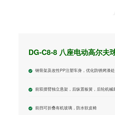
DG-C8-8 八座电动
高尔夫
钢骨架及改性
PP
注塑车身，优化防锈烤漆处
前双摆臂独立悬架，后纵置板簧，后轮机械
前挡可折叠有机玻璃，防水软皮椅