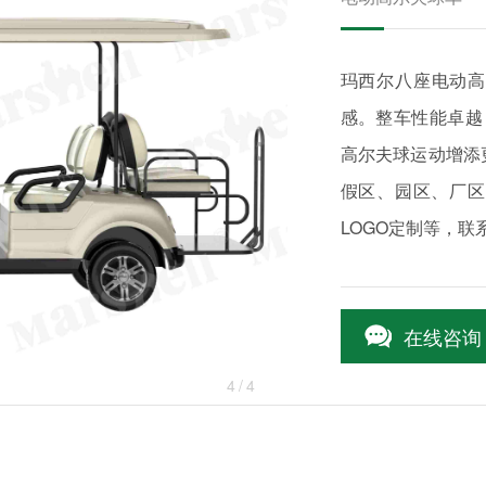
玛西尔八座
电动高
感。整⻋性能卓越
⾼尔夫球运动增添
假区、园区、厂区
LOGO定制等，
在线咨询
4
/4