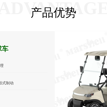
ADVANTAG
产品优势
球车
理
鼓式制动