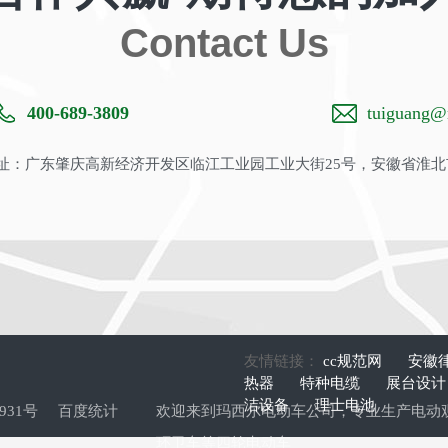
Contact Us
400-689-3809
tuiguang@m
：广东肇庆高新经济开发区临江工业园工业大街25号，安徽省淮北
友情链接：
cc规范网
安徽
热器
特种电缆
展台设
洁设备
理士电池
9931号
百度统计
欢迎来到玛西尔电动车公司，专业生产
电动
环卫车
等四轮电动车