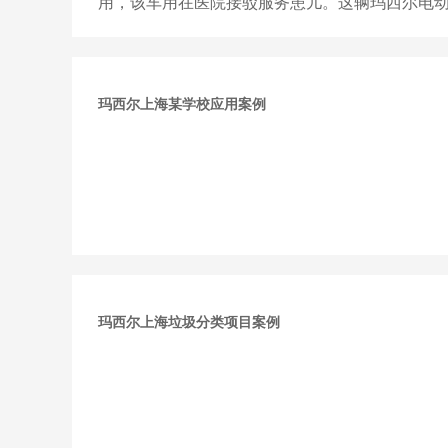
用，该车用在医院接驳服务患儿。这辆玛西尔电
车被命名为“复儿号Luck...
玛西尔上海某学校应用案例
玛西尔上海垃圾分类项目案例