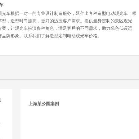
车
观光车根据一对一的专业设计制造服务，延伸出各种造型电动观光车，根
车型，造型时尚漂亮，更好的适应客户需求。提供量⾝定制的景区观光
⽅案，让观光车扮演多种角色，满⾜客⼾的不同需求，助力绿色低碳运
与品牌形象。联系我们了解造型定制电动观光车价格。
旦
上海某公园案例
，
民