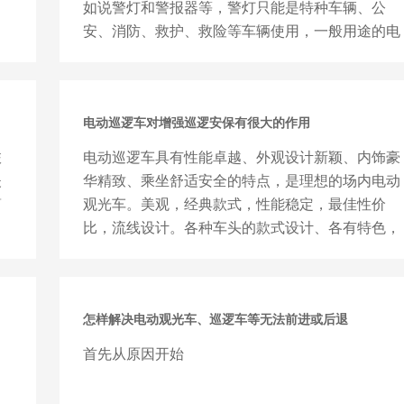
如说警灯和警报器等，警灯只能是特种车辆、公
安、消防、救护、救险等车辆使用，一般用途的电
动车是不允许装置。电动巡逻...
电动巡逻车对增强巡逻安保有很大的作用
旅
电动巡逻车具有性能卓越、外观设计新颖、内饰豪
夫
华精致、乘坐舒适安全的特点，是理想的场内电动
简
观光车。美观，经典款式，性能稳定，最佳性价
、
比，流线设计。各种车头的款式设计、各有特色，
主要是古典和现代相结合，构...
怎样解决电动观光车、巡逻车等无法前进或后退
首先从原因开始