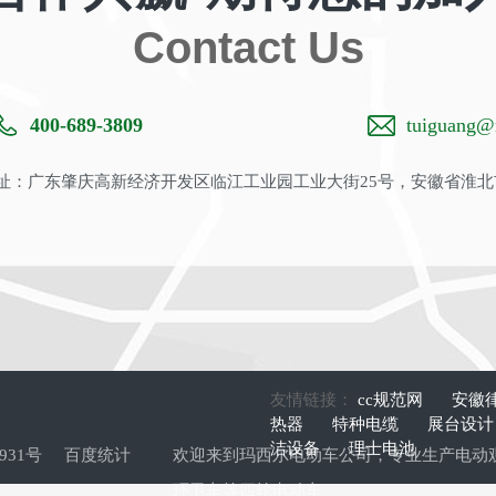
Contact Us
400-689-3809
tuiguang@m
：广东肇庆高新经济开发区临江工业园工业大街25号，安徽省淮北
友情链接：
cc规范网
安徽
热器
特种电缆
展台设
洁设备
理士电池
9931号
百度统计
欢迎来到玛西尔电动车公司，专业生产
电动
环卫车
等四轮电动车