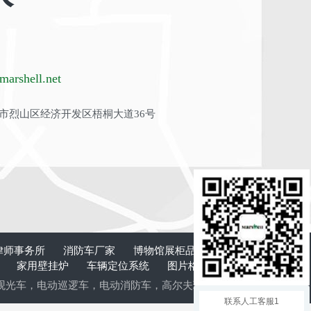
arshell.net
市烈山区经济开发区梧桐大道36号
律师事务所
消防车厂家
博物馆展柜品牌
板式换
计
家用壁挂炉
车辆定位系统
图片格式转换
清
观光车
，
电动巡逻车
，
电动消防车
，
高尔夫球车
，
电动老爷车
，
电动
联系人工客服1