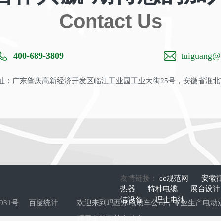
Contact Us
400-689-3809
tuiguang@m
：广东肇庆高新经济开发区临江工业园工业大街25号，安徽省淮北
友情链接：
cc规范网
安徽
热器
特种电缆
展台设
洁设备
理士电池
9931号
百度统计
欢迎来到玛西尔电动车公司，专业生产
电动
环卫车
等四轮电动车