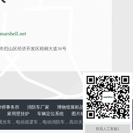
arshell.net
市烈山区经济开发区梧桐大道36号
律师事务所
消防车厂家
博物馆展柜品牌
板式换
计
家用壁挂炉
车辆定位系统
图片格式转换
清
观光车
，
电动巡逻车
，
电动消防车
，
高尔夫球车
，
电动老爷车
，
电动
联系人工客服1