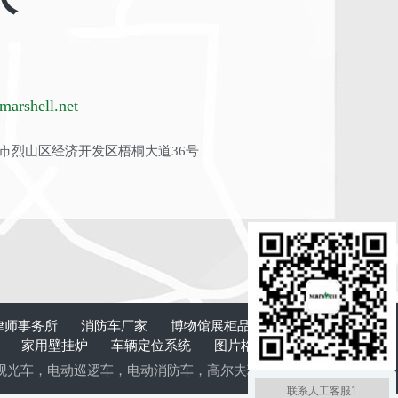
arshell.net
市烈山区经济开发区梧桐大道36号
律师事务所
消防车厂家
博物馆展柜品牌
板式换
计
家用壁挂炉
车辆定位系统
图片格式转换
清
观光车
，
电动巡逻车
，
电动消防车
，
高尔夫球车
，
电动老爷车
，
电动
联系人工客服1