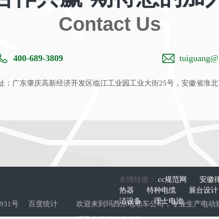
Contact Us
400-689-3809
tuiguang@m
：广东肇庆高新经济开发区临江工业园工业大街25号，安徽省淮北
友情链接：
cc规范网
安徽
热器
特种电缆
展台设
洁设备
理士电池
9931号
百度统计
欢迎来到玛西尔电动车公司，专业生产
电动