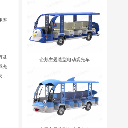
用寿
有及
企鹅主题造型电动观光车
成充
次，